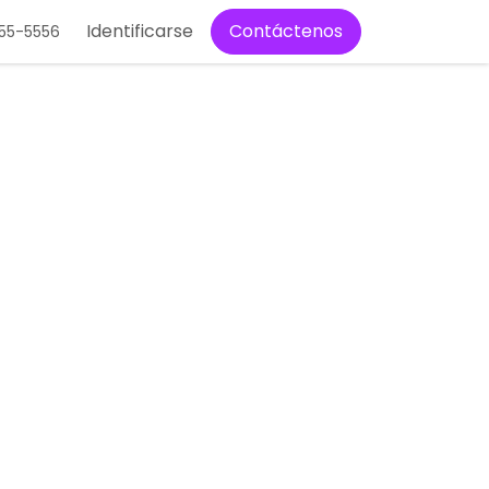
Nosotros
Identificarse
Contáctenos
Contáctenos
555-5556